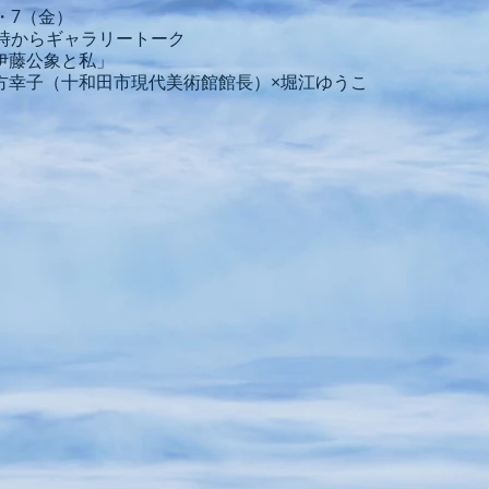
1・7（金）
9時からギャラリートーク
伊藤公象と私」
四方幸子（十和田市現代美術館館長）×堀江ゆうこ