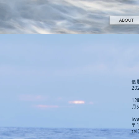
ABOUT
個展
2
12
月
iwa
〒1
tel