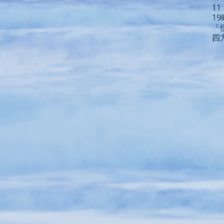
1
1
「
​